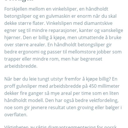
Forskjellen mellom en vinkelsliper, en håndholdt
betongsliper og en gulvmaskin er enorm når du skal
dekke større flater. Vinkelslipen med diamantskive
egner seg til mindre reparasjoner, kanter og vanskelige
hjørner. Den er billig å kjøpe, men utmattende å bruke
over større arealer. En håndholdt betongsliper gir
bedre ergonomi og passer til mellomstore jobber som
trapper eller mindre rom, men har begrenset
arbeidsbredde.
Når bør du leie tungt utstyr fremfor å kjøpe billig? En
proff gulvsliper med arbeidsbredde på 450 millimeter
dekker fire ganger så mye areal per time som en liten
håndholdt modell. Den har også bedre vektfordeling,
noe som gir jevnere resultat uten groving eller bølger i
overflaten.
Viktigheten av riktig diamantsegmentering for norsk