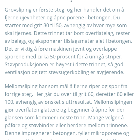
Grovsliping er første steg, og her handler det om å
fjerne ujevnheter og åpne porene i betongen. Du
starter med grit 30 til 50, avhengig av hvor mye som
skal fjernes. Dette trinnet tar bort overflatelag, rester
av belegg og eksponerer tilslagsmaterialet i betongen.
Det er viktig å føre maskinen jevnt og overlappe
sporene med cirka 50 prosent for å unngå striper.
Støvproduksjonen er høyest i dette trinnet, så god
ventilasjon og tett støvsugerkobling er avgjørende.
Mellomsliping har som mål å fjerne riper og spor fra
forrige steg. Her går du over til grit 60, deretter 80 eller
100, avhengig av ønsket sluttresultat. Mellomslipingen
gjør overflaten glattere og begynner å åpne for den
glansen som kommer i neste trinn. Mange velger å
påføre og støvbinder eller herdere mellom trinnene.
Denne impregnerer betongen, fyller mikroporene og