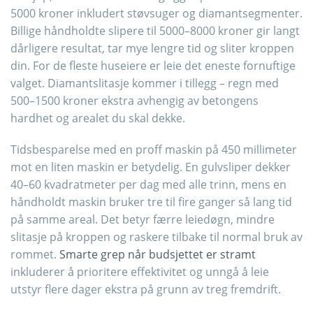
5000 kroner inkludert støvsuger og diamantsegmenter.
Billige håndholdte slipere til 5000–8000 kroner gir langt
dårligere resultat, tar mye lengre tid og sliter kroppen
din. For de fleste huseiere er leie det eneste fornuftige
valget. Diamantslitasje kommer i tillegg – regn med
500–1500 kroner ekstra avhengig av betongens
hardhet og arealet du skal dekke.
Tidsbesparelse med en proff maskin på 450 millimeter
mot en liten maskin er betydelig. En gulvsliper dekker
40–60 kvadratmeter per dag med alle trinn, mens en
håndholdt maskin bruker tre til fire ganger så lang tid
på samme areal. Det betyr færre leiedøgn, mindre
slitasje på kroppen og raskere tilbake til normal bruk av
rommet.
Smarte grep når budsjettet er stramt
inkluderer å prioritere effektivitet og unngå å leie
utstyr flere dager ekstra på grunn av treg fremdrift.