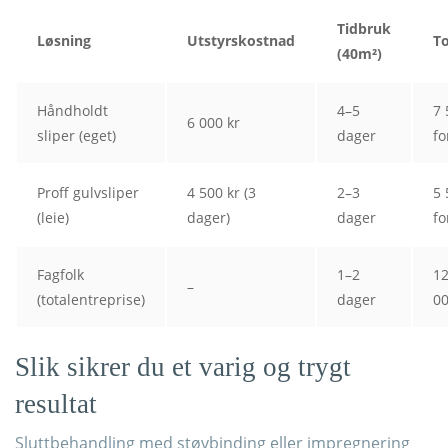
Tidbruk
Løsning
Utstyrskostnad
T
(40m²)
Håndholdt
4–5
7 
6 000 kr
sliper (eget)
dager
fo
Proff gulvsliper
4 500 kr (3
2–3
5 
(leie)
dager)
dager
fo
Fagfolk
1–2
12
–
(totalentreprise)
dager
00
Slik sikrer du et varig og trygt
resultat
Sluttbehandling med støvbinding eller impregnering