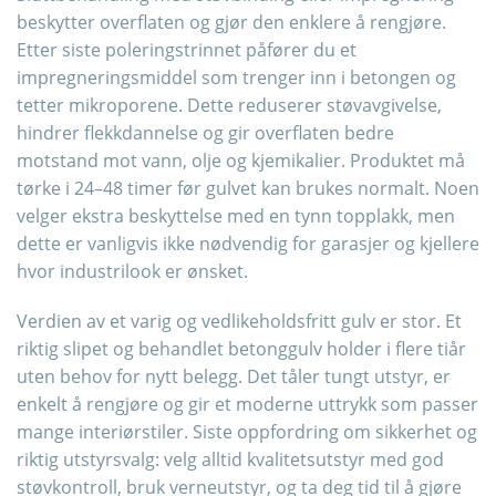
beskytter overflaten og gjør den enklere å rengjøre.
Etter siste poleringstrinnet påfører du et
impregneringsmiddel som trenger inn i betongen og
tetter mikroporene. Dette reduserer støvavgivelse,
hindrer flekkdannelse og gir overflaten bedre
motstand mot vann, olje og kjemikalier. Produktet må
tørke i 24–48 timer før gulvet kan brukes normalt. Noen
velger ekstra beskyttelse med en tynn topplakk, men
dette er vanligvis ikke nødvendig for garasjer og kjellere
hvor industrilook er ønsket.
Verdien av et varig og vedlikeholdsfritt gulv er stor. Et
riktig slipet og behandlet betonggulv holder i flere tiår
uten behov for nytt belegg. Det tåler tungt utstyr, er
enkelt å rengjøre og gir et moderne uttrykk som passer
mange interiørstiler. Siste oppfordring om sikkerhet og
riktig utstyrsvalg: velg alltid kvalitetsutstyr med god
støvkontroll, bruk verneutstyr, og ta deg tid til å gjøre