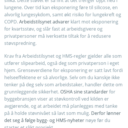
silika. Dette støvet er så fint at det trenger dypt ned i
lungene. Over tid kan eksponering føre til silicose, en
alvorlig lungesykdom, samt økt risiko for lungekreft og
COPD.
Arbeidstilsynet advarer
klart mot eksponering
for kvartsstøv, og slår fast at arbeidsgivere og
privatpersoner må iverksette tiltak for å redusere
støvspredning.
Krav fra Arbeidstilsynet og HMS-regler gjelder alle som
utfører slipearbeid, også deg som privatperson i eget
hjem. Grenseverdiene for eksponering er satt lavt fordi
helseeffektene er så alvorlige. Selv om du kanskje ikke
tenker på deg selv som arbeidstaker, handler dette om
grunnleggende sikkerhet.
OSHA sine standarder
for
byggebransjen viser at støvkontroll ved kilden er
avgjørende, og at arbeidet må planlegges med tanke
på å holde støvnivået så lavt som mulig.
Derfor lønner
det seg å følge bygg- og HMS-nyheter
nøye før du
starter et slikt prosjekt.