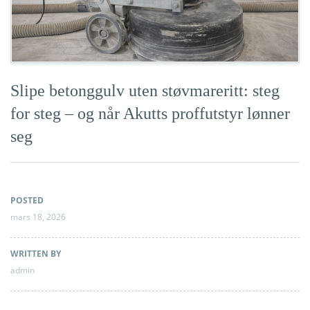
Slipe betonggulv uten støvmareritt: steg
for steg – og når Akutts proffutstyr lønner
seg
POSTED
mars 18, 2026
WRITTEN BY
admin