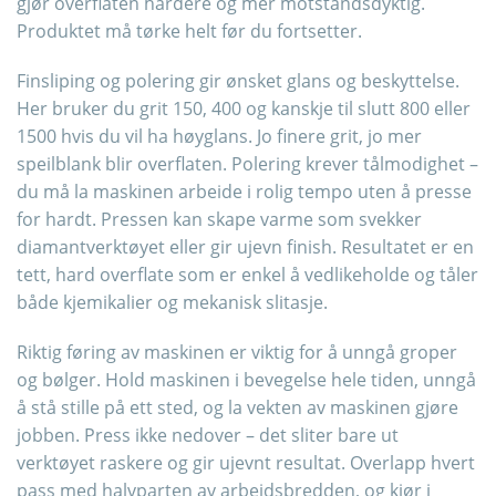
gjør overflaten hardere og mer motstandsdyktig.
Produktet må tørke helt før du fortsetter.
Finsliping og polering gir ønsket glans og beskyttelse.
Her bruker du grit 150, 400 og kanskje til slutt 800 eller
1500 hvis du vil ha høyglans. Jo finere grit, jo mer
speilblank blir overflaten. Polering krever tålmodighet –
du må la maskinen arbeide i rolig tempo uten å presse
for hardt. Pressen kan skape varme som svekker
diamantverktøyet eller gir ujevn finish. Resultatet er en
tett, hard overflate som er enkel å vedlikeholde og tåler
både kjemikalier og mekanisk slitasje.
Riktig føring av maskinen er viktig for å unngå groper
og bølger. Hold maskinen i bevegelse hele tiden, unngå
å stå stille på ett sted, og la vekten av maskinen gjøre
jobben. Press ikke nedover – det sliter bare ut
verktøyet raskere og gir ujevnt resultat. Overlapp hvert
pass med halvparten av arbeidsbredden, og kjør i